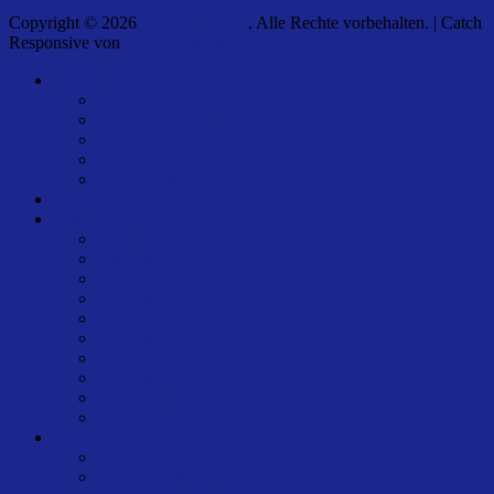
Copyright © 2026
Tölzer Twirlers
. Alle Rechte vorbehalten. | Catch
Responsive von
Catch Themes
Nach
Tölzer Twirlers
oben
Tanzort
scrollen
Banner-Stealing
Nachruf
Fundsachen
Figurenliste
Bildergalerie
Alle Termine
Alle Termine
Specials
Termine: Chris Fleck
Termine: Christian Sorge
Termine: Markus Gensberger
Termine: Mickey
Termine: Paddy Böhnke
Termine: Peter Osbild
Termine: Trixi Hoffmann
Termine: Frank Meyers
Was ist Square Dance?
Die Square Dance Class
Friendship Ring