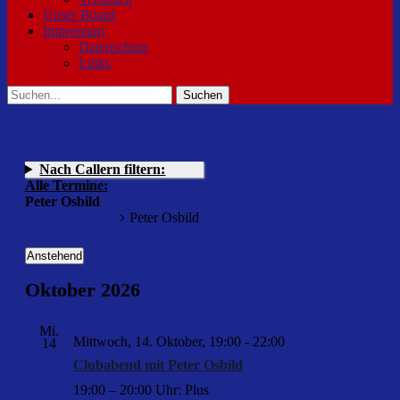
Unser Board
Impressum
Datenschutz
Links
Suchen
Suchen
nach:
Nach Callern filtern:
Alle Termine:
Peter Osbild
Peter Osbild
Veranstaltungen
Veranstaltungen
Anstehend
Datum
Oktober 2026
wählen.
Mi.
Mittwoch, 14. Oktober, 19:00
-
22:00
14
Clubabend mit Peter Osbild
19:00 – 20:00 Uhr: Plus