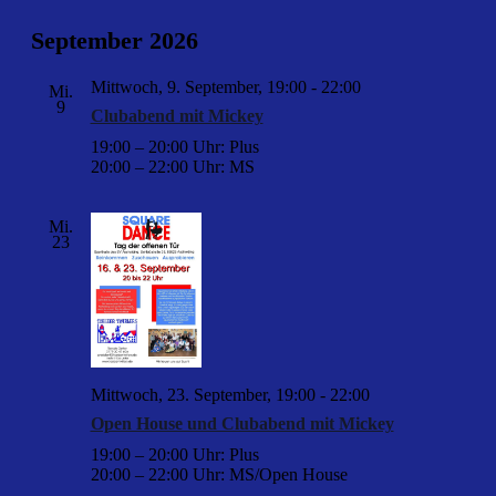
September 2026
Mittwoch, 9. September, 19:00
-
22:00
Mi.
9
Clubabend mit Mickey
19:00 – 20:00 Uhr: Plus
20:00 – 22:00 Uhr: MS
Mi.
23
Mittwoch, 23. September, 19:00
-
22:00
Open House und Clubabend mit Mickey
19:00 – 20:00 Uhr: Plus
20:00 – 22:00 Uhr: MS/Open House