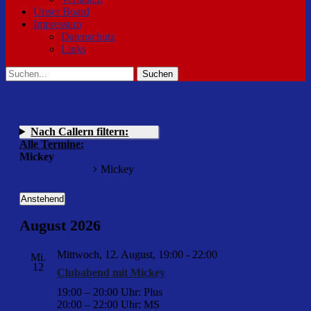
Unser Board
Impressum
Datenschutz
Links
Suchen
Suchen
nach:
Nach Callern filtern:
Alle Termine:
Mickey
Mickey
Veranstaltungen
Veranstaltungen
Anstehend
Datum
August 2026
wählen.
Mittwoch, 12. August, 19:00
-
22:00
Mi.
12
Clubabend mit Mickey
19:00 – 20:00 Uhr: Plus
20:00 – 22:00 Uhr: MS