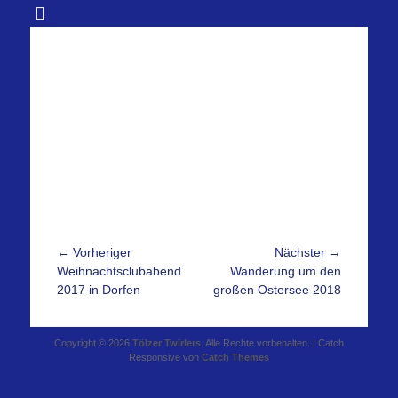
Beitragsnavigation
← Vorheriger
Nächster →
Vorheriger
Nächster
Weihnachtsclubabend
Wanderung um den
Beitrag:
Beitrag:
2017 in Dorfen
großen Ostersee 2018
Copyright © 2026
Tölzer Twirlers
. Alle Rechte vorbehalten. | Catch
Responsive von
Catch Themes