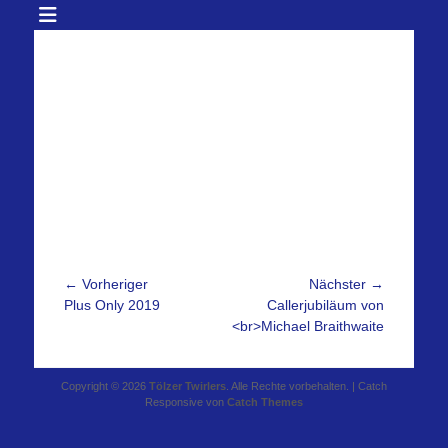
Beitragsnavigation
← Vorheriger
Nächster →
Vorheriger
Nächster
Plus Only 2019
Callerjubiläum von
Beitrag:
Beitrag:
<br>Michael Braithwaite
Copyright © 2026
Tölzer Twirlers
. Alle Rechte vorbehalten. | Catch
Responsive von
Catch Themes