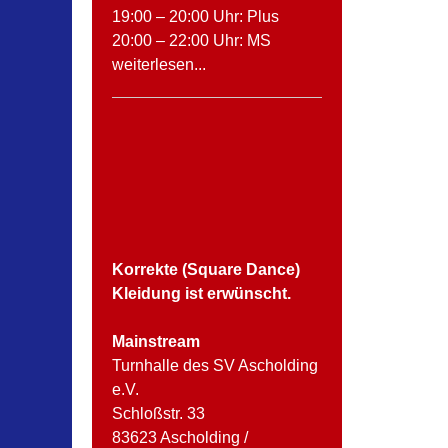
19:00 – 20:00 Uhr: Plus
20:00 – 22:00 Uhr: MS
weiterlesen...
Korrekte (Square Dance)
Kleidung ist erwünscht.
Mainstream
Turnhalle des SV Ascholding
e.V.
Schloßstr. 33
83623 Ascholding /