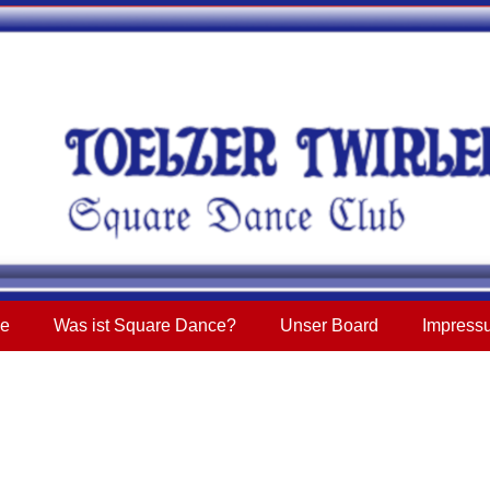
ne
Was ist Square Dance?
Unser Board
Impress