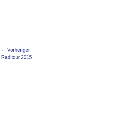
Beitragsnavigation
← Vorheriger
Vorheriger
Nächst
Radltour 2015
Beitrag:
Beitrag: