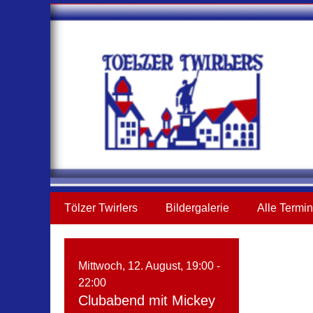
Tölzer Twirlers
Square Dance Club
Primäres
Zum
Tölzer Twirlers
Bildergalerie
Alle Termi
Inhalt
Menü
springen
Mittwoch, 12. August, 19:00
-
22:00
Clubabend mit Mickey