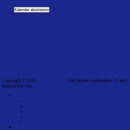
Kalender abonnieren
Copyright © 2026
Tölzer Twirlers
. Alle Rechte vorbehalten. | Catch
Responsive von
Catch Themes
Nach
Tölzer Twirlers
oben
Tanzort
scrollen
Banner-Stealing
Nachruf
Fundsachen
Figurenliste
Bildergalerie