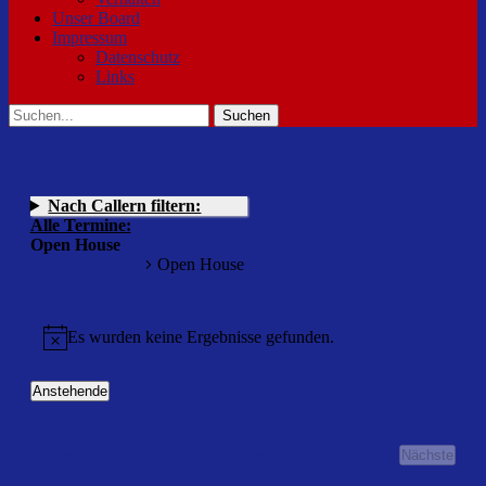
Unser Board
Impressum
Datenschutz
Links
Suchen
Suchen
nach:
Nach Callern filtern:
Alle Termine:
Open House
Open House
Veranstaltungen
Veranstaltungen
Es wurden keine Ergebnisse gefunden.
Hinweis
Anstehende
Datum
wählen.
Veranstaltungen
Heute
Vorherige
Nächste
Veransta