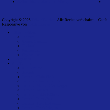
Weihnachtsclubabend mit Mickey
Copyright © 2026
Tölzer Twirlers
. Alle Rechte vorbehalten. | Catch
Responsive von
Catch Themes
Nach
Tölzer Twirlers
oben
Tanzort
scrollen
Banner-Stealing
Nachruf
Fundsachen
Figurenliste
Bildergalerie
Alle Termine
Alle Termine
Specials
Termine: Chris Fleck
Termine: Christian Sorge
Termine: Markus Gensberger
Termine: Mickey
Termine: Paddy Böhnke
Termine: Peter Osbild
Termine: Trixi Hoffmann
Termine: Frank Meyers