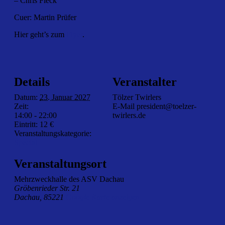
– Chris Fleck
Cuer: Martin Prüfer
Hier geht’s zum
Flyer
.
Details
Veranstalter
Datum:
23. Januar 2027
Tölzer Twirlers
Zeit:
E-Mail
president@toelzer-
14:00 - 22:00
twirlers.de
Eintritt:
12 €
Veranstaltungskategorie:
Special
Veranstaltungsort
Mehrzweckhalle des ASV Dachau
Gröbenrieder Str. 21
Dachau
,
85221
Google Karte anzeigen