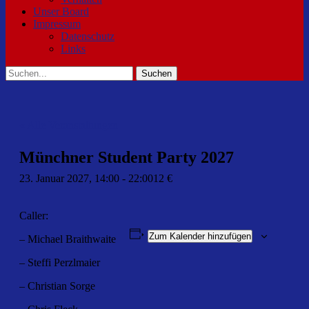
Unser Board
Impressum
Datenschutz
Links
Suchen
Suchen
nach:
« Alle Veranstaltungen
Münchner Student Party 2027
23. Januar 2027, 14:00
-
22:00
12 €
Caller:
Zum Kalender hinzufügen
– Michael Braithwaite
– Steffi Perzlmaier
– Christian Sorge