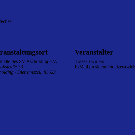
Wechsel
ranstaltungsort
Veranstalter
nhalle des SV Ascholding e.V.
Tölzer Twirlers
loßstraße 33
E-Mail
president@toelzer-twirl
holding / Dietramszell
,
83623
anstaltungsort-Website anzeigen