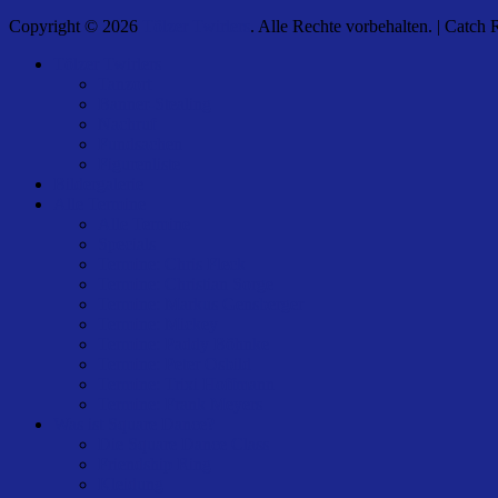
Copyright © 2026
Tölzer Twirlers
. Alle Rechte vorbehalten. | Catch
Nach
Tölzer Twirlers
oben
Tanzort
scrollen
Banner-Stealing
Nachruf
Fundsachen
Figurenliste
Bildergalerie
Alle Termine
Alle Termine
Specials
Termine: Chris Fleck
Termine: Christian Sorge
Termine: Markus Gensberger
Termine: Mickey
Termine: Paddy Böhnke
Termine: Peter Osbild
Termine: Trixi Hoffmann
Termine: Frank Meyers
Was ist Square Dance?
Die Square Dance Class
Friendship Ring
Kleidung