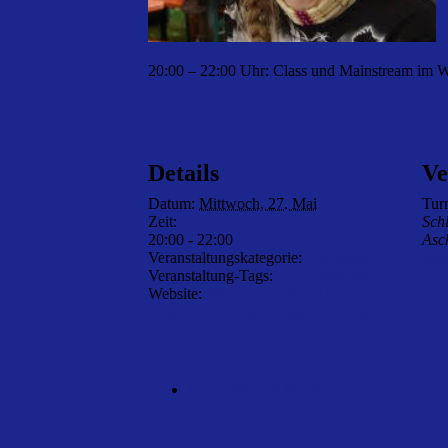
20:00 – 22:00 Uhr: Class und Mainstream im 
Details
Ve
Datum:
Mittwoch, 27. Mai
Tur
Zeit:
Sch
20:00 - 22:00
Asc
Veranstaltungskategorie:
Clubabend
Ver
Veranstaltung-Tags:
Trixi Hoffmann
Website:
https://dud-poll.inf.tu-
dresden.de/anonymous/qIdOf_GeeA/
Clubabend mit Mickey