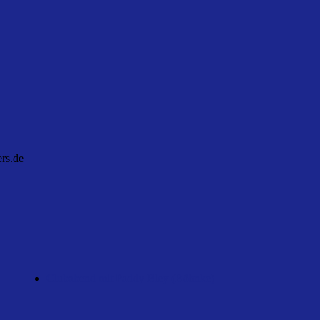
ers.de
Clubabend mit Paddy Bley (Böhnke)