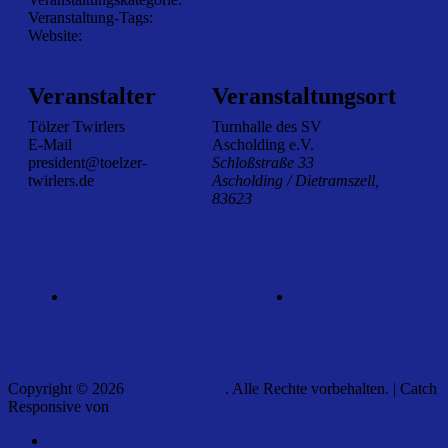
Veranstaltung-Tags:
Trixi Hoffmann
Website:
https://dud-poll.inf.tu-
dresden.de/anonymous/qIdOf_GeeA/
Veranstalter
Veranstaltungsort
Tölzer Twirlers
Turnhalle des SV
E-Mail
Ascholding e.V.
president@toelzer-
Schloßstraße 33
twirlers.de
Ascholding / Dietramszell
,
83623
Veranstaltungsort-Website
anzeigen
Open House und Clubabend mit
Clubabend mit
Mickey
Mickey
Copyright © 2026
Tölzer Twirlers
. Alle Rechte vorbehalten. | Catch
Responsive von
Catch Themes
Nach
Tölzer Twirlers
oben