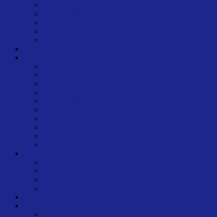
Tanzort
scrollen
Banner-Stealing
Nachruf
Fundsachen
Figurenliste
Bildergalerie
Alle Termine
Alle Termine
Specials
Termine: Chris Fleck
Termine: Christian Sorge
Termine: Markus Gensberger
Termine: Mickey
Termine: Paddy Böhnke
Termine: Peter Osbild
Termine: Trixi Hoffmann
Termine: Frank Meyers
Was ist Square Dance?
Die Square Dance Class
Friendship Ring
Kleidung
Verhalten
Unser Board
Impressum
Datenschutz