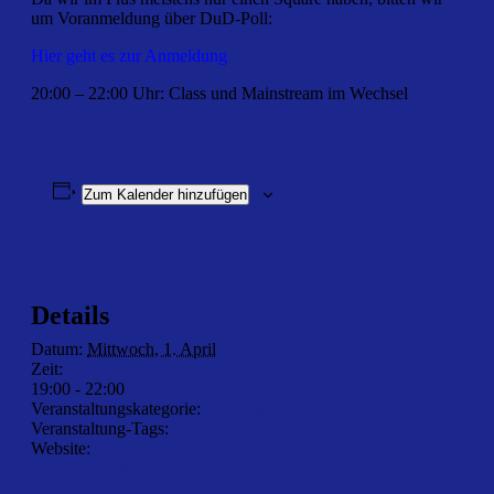
um Voranmeldung über DuD-Poll:
Hier geht es zur Anmeldung
20:00 – 22:00 Uhr: Class und Mainstream im Wechsel
Zum Kalender hinzufügen
Details
Datum:
Mittwoch, 1. April
Zeit:
19:00 - 22:00
Veranstaltungskategorie:
Clubabend
Veranstaltung-Tags:
Andy Ohlendorf
Website:
https://dud-poll.inf.tu-
dresden.de/anonymous/qIdOf_GeeA/