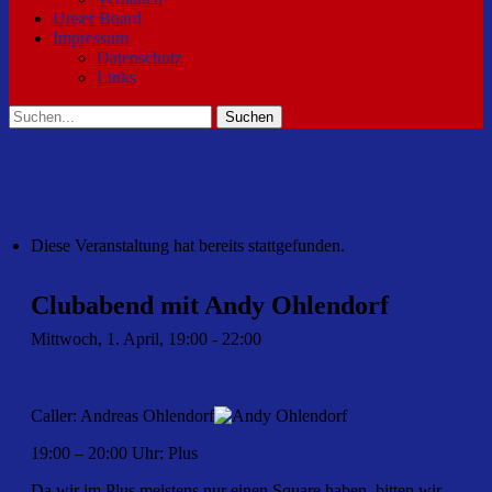
Unser Board
Impressum
Datenschutz
Links
Suchen
Suchen
nach:
« Alle Veranstaltungen
Diese Veranstaltung hat bereits stattgefunden.
Clubabend mit Andy Ohlendorf
Mittwoch, 1. April, 19:00
-
22:00
Caller: Andreas Ohlendorf
19:00 – 20:00 Uhr: Plus
Da wir im Plus meistens nur einen Square haben, bitten wir