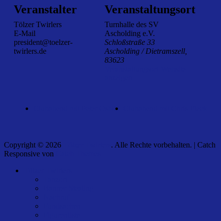
Veranstalter
Veranstaltungsort
Tölzer Twirlers
Turnhalle des SV
E-Mail
Ascholding e.V.
president@toelzer-
Schloßstraße 33
twirlers.de
Ascholding / Dietramszell
,
83623
Veranstaltungsort-Website
anzeigen
Clubabend mit Peter Osbild
Clubabend mit Chris Fleck
Copyright © 2026
Tölzer Twirlers
. Alle Rechte vorbehalten. | Catch
Responsive von
Catch Themes
Nach
Tölzer Twirlers
oben
Tanzort
scrollen
Banner-Stealing
Nachruf
Fundsachen
Figurenliste