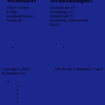
Veranstalter
Veranstaltungsort
Tölzer Twirlers
Turnhalle des SV
E-Mail
Ascholding e.V.
president@toelzer-
Schloßstraße 33
twirlers.de
Ascholding / Dietramszell
,
83623
Veranstaltungsort-Website
anzeigen
Kein Clubabend (verlegt auf
Clubabend mit
Freitag)
Mickey
Copyright © 2026
Tölzer Twirlers
. Alle Rechte vorbehalten. | Catch
Responsive von
Catch Themes
Nach
Tölzer Twirlers
oben
Tanzort
scrollen
Banner-Stealing
Nachruf
Fundsachen
Figurenliste