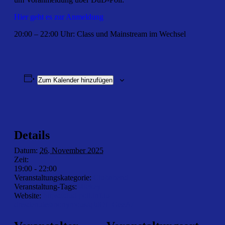
Hier geht es zur Anmeldung
20:00 – 22:00 Uhr: Class und Mainstream im Wechsel
Zum Kalender hinzufügen
Details
Datum:
26. November 2025
Zeit:
19:00 - 22:00
Veranstaltungskategorie:
Clubabend
Veranstaltung-Tags:
Mickey
Website:
https://dud-poll.inf.tu-
dresden.de/anonymous/qIdOf_GeeA/