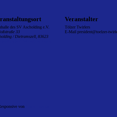
ranstaltungsort
Veranstalter
nhalle des SV Ascholding e.V.
Tölzer Twirlers
loßstraße 33
E-Mail
president@toelzer-twirl
holding / Dietramszell
,
83623
anstaltungsort-Website anzeigen
 Responsive von
Catch Themes