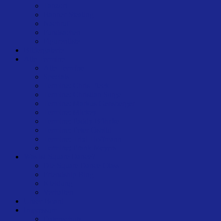
Tanzort
scrollen
Banner-Stealing
Nachruf
Fundsachen
Figurenliste
Bildergalerie
Alle Termine
Alle Termine
Specials
Termine: Chris Fleck
Termine: Christian Sorge
Termine: Markus Gensberger
Termine: Mickey
Termine: Paddy Böhnke
Termine: Peter Osbild
Termine: Trixi Hoffmann
Termine: Frank Meyers
Was ist Square Dance?
Die Square Dance Class
Friendship Ring
Kleidung
Verhalten
Unser Board
Impressum
Datenschutz