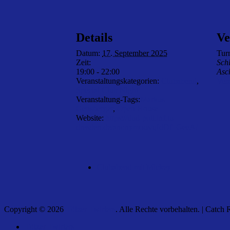
Details
Ve
Datum:
17. September 2025
Tur
Zeit:
Sch
19:00 - 22:00
Asc
Veranstaltungskategorien:
Clubabend
,
Ver
Special Club Night
Veranstaltung-Tags:
Markus
Gensberger
,
Open House
Website:
https://dud-poll.inf.tu-
dresden.de/anonymous/qIdOf_GeeA/
Clubabend mit Mickey
Copyright © 2026
Tölzer Twirlers
. Alle Rechte vorbehalten. | Catch
Nach
Tölzer Twirlers
oben