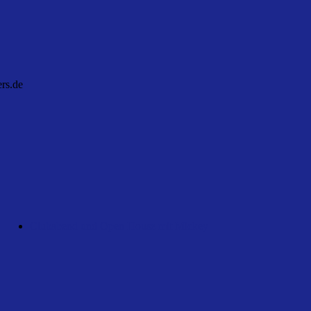
ers.de
Clubabend und Open House mit Mickey