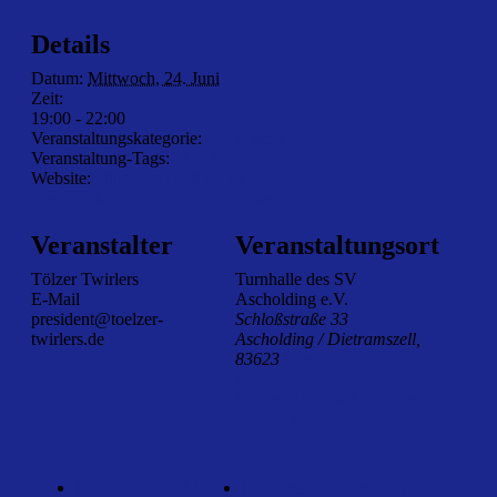
Details
Datum:
Mittwoch, 24. Juni
Zeit:
19:00 - 22:00
Veranstaltungskategorie:
Clubabend
Veranstaltung-Tags:
Chris Fleck
Website:
https://dud-poll.inf.tu-
dresden.de/anonymous/qIdOf_GeeA/
Veranstalter
Veranstaltungsort
Tölzer Twirlers
Turnhalle des SV
E-Mail
Ascholding e.V.
president@toelzer-
Schloßstraße 33
twirlers.de
Ascholding / Dietramszell
,
83623
Google Karte
anzeigen
Veranstaltungsort-Website
anzeigen
Clubabend mit Mickey
Clubabend mit Steffi Perzlmaier