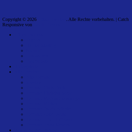
Copyright © 2026
Tölzer Twirlers
. Alle Rechte vorbehalten. | Catch
Responsive von
Catch Themes
Nach
Tölzer Twirlers
oben
Tanzort
scrollen
Banner-Stealing
Nachruf
Fundsachen
Figurenliste
Bildergalerie
Alle Termine
Alle Termine
Specials
Termine: Chris Fleck
Termine: Christian Sorge
Termine: Markus Gensberger
Termine: Mickey
Termine: Paddy Böhnke
Termine: Peter Osbild
Termine: Trixi Hoffmann
Termine: Frank Meyers
Was ist Square Dance?