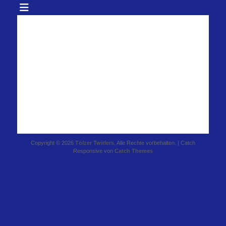
Copyright © 2026
Tölzer Twirlers
. Alle Rechte vorbehalten. | Catch
Responsive von
Catch Themes