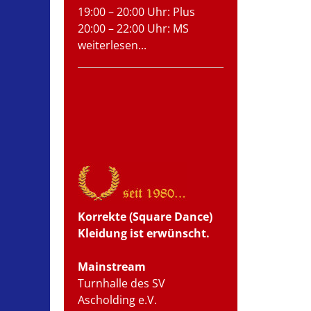
19:00 – 20:00 Uhr: Plus
20:00 – 22:00 Uhr: MS
weiterlesen...
Korrekte (Square Dance)
Kleidung ist erwünscht.
Mainstream
Turnhalle des SV
Ascholding e.V.