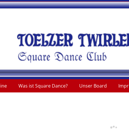
mine
Was ist Square Dance?
Unser Board
Imp