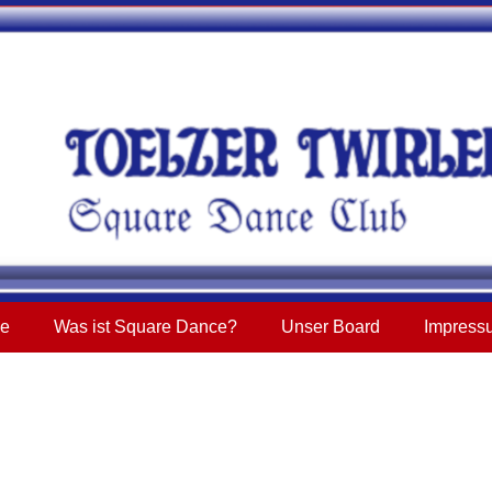
ne
Was ist Square Dance?
Unser Board
Impress