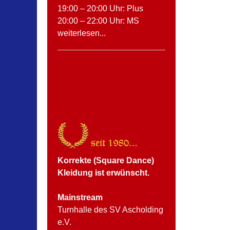
19:00 – 20:00 Uhr: Plus
20:00 – 22:00 Uhr: MS
weiterlesen...
Korrekte (Square Dance)
Kleidung ist erwünscht.
Mainstream
Turnhalle des SV Ascholding
e.V.