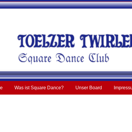
ne
Was ist Square Dance?
Unser Board
Impress