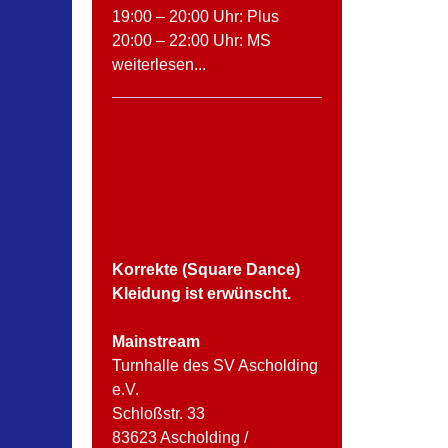
19:00 – 20:00 Uhr: Plus
20:00 – 22:00 Uhr: MS
weiterlesen...
Korrekte (Square Dance)
Kleidung ist erwünscht.
Mainstream
Turnhalle des SV Ascholding
e.V.
Schloßstr. 33
83623 Ascholding /